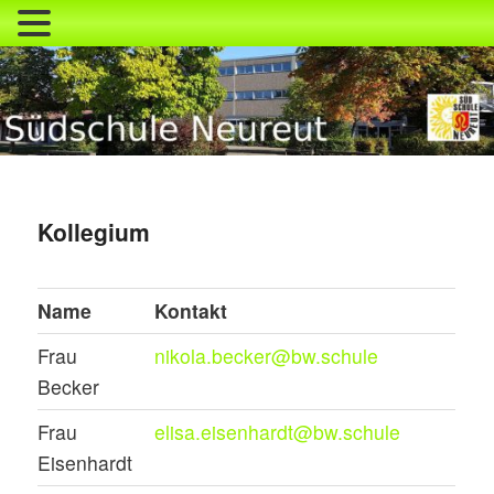
Zum
primären
Inhalt
springen
Südschule Neureut
Kollegium
Name
Kontakt
Frau
nikola.becker@bw.schule
Becker
Frau
elisa.eisenhardt@bw.schule
Eisenhardt