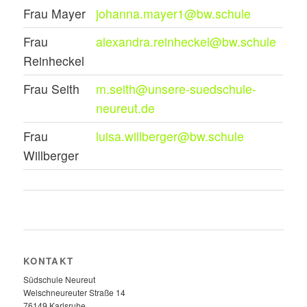
Frau Mayer
johanna.mayer1@bw.schule
Frau
alexandra.reinheckel@bw.schule
Reinheckel
Frau Seith
m.seith@unsere-suedschule-
neureut.de
Frau
luisa.willberger@bw.schule
Willberger
KONTAKT
Südschule Neureut
Welschneureuter Straße 14
76149 Karlsruhe