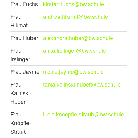
Frau Fuchs
kirsten.fuchs@bw.schule
Frau
andrea.hikmat@bw.schule
Hikmat
Frau Huber
alexandra.huber@bw.schule
Frau
anita.irslinger@bw.schule
Irslinger
Frau Jayme
nicole.jayme@bw.schule
Frau
tanja.kalinski-huber@bw.schule
Kalinski-
Huber
Frau
lucia.knoepfle-straub@bw.schule
Knöpfle-
Straub