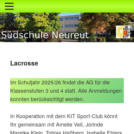
Zum
primären
Inhalt
springen
Südschule Neureut
Lacrosse
Im Schuljahr 2025/26 findet die AG für die
Klassenstufen 3 und 4 statt. Alle Anmeldungen
konnten berücksichtigt werden.
In Kooperation mit dem KIT Sport-Club könnt
Ihr gemeinsam mit Amelie Veil, Jorinde
Mareike Klein, Tobias Haßberg, Isabelle Ehlers