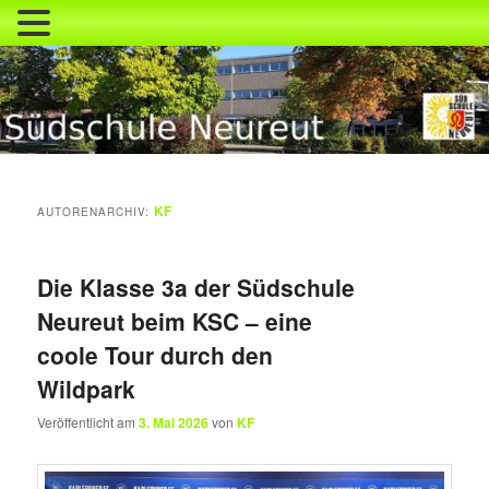
Zum
Zum
primären
sekundären
Inhalt
Inhalt
springen
springen
Südschule Neureut
KF
AUTORENARCHIV:
Die Klasse 3a der Südschule
Neureut beim KSC – eine
coole Tour durch den
Wildpark
Veröffentlicht am
3. Mai 2026
von
KF