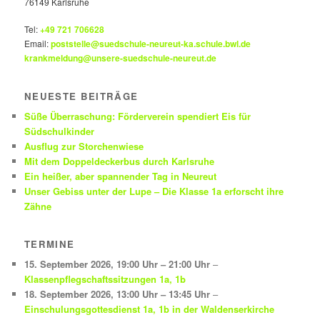
76149 Karlsruhe
Tel:
+49 721 706628
Email:
poststelle@suedschule-neureut-ka.schule.bwl.de
krankmeldung@unsere-suedschule-neureut.de
NEUESTE BEITRÄGE
Süße Überraschung: Förderverein spendiert Eis für
Südschulkinder
Ausflug zur Storchenwiese
Mit dem Doppeldeckerbus durch Karlsruhe
Ein heißer, aber spannender Tag in Neureut
Unser Gebiss unter der Lupe – Die Klasse 1a erforscht ihre
Zähne
TERMINE
15. September 2026
,
19:00 Uhr
–
21:00 Uhr
–
Klassenpflegschaftssitzungen 1a, 1b
18. September 2026
,
13:00 Uhr
–
13:45 Uhr
–
Einschulungsgottesdienst 1a, 1b in der Waldenserkirche