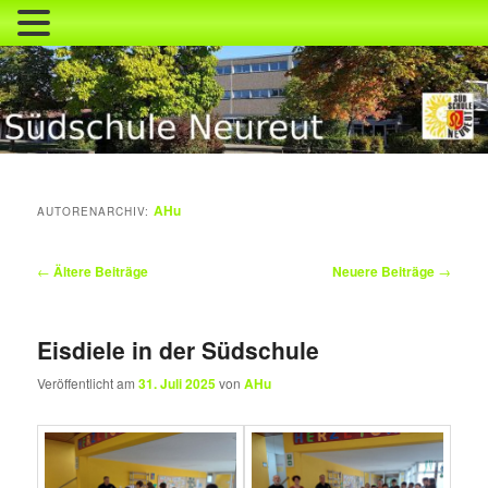
Zum
Zum
primären
sekundären
Inhalt
Inhalt
springen
springen
Südschule Neureut
AHu
AUTORENARCHIV:
Beitragsnavigation
←
Ältere Beiträge
Neuere Beiträge
→
Eisdiele in der Südschule
Veröffentlicht am
31. Juli 2025
von
AHu