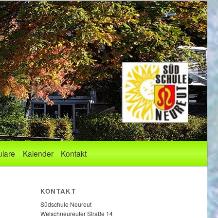
lare
Kalender
Kontakt
KONTAKT
Südschule Neureut
Welschneureuter Straße 14