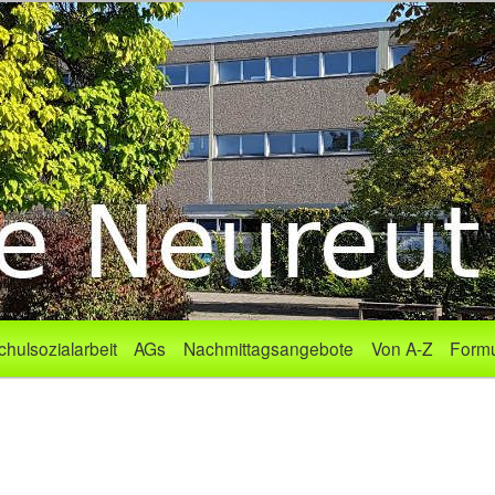
chulsozialarbeit
AGs
Nachmittagsangebote
Von A-Z
Formu