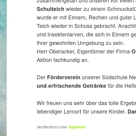
zusammengetan und unseren vor vielen Ja
Schulteich
wieder zu einem Schmuckstü
wurde er mit Eimern, Rechen und guter 
Teich wieder in Schuss gebracht. Anschli
und Insektenlarven, die sich in Eimern g
ihrer gewohnten Umgebung zu sein.
Herr Oberacker, Eigentümer der Firma
O
Aktion fachkundig an.
Der
Förderverein
unserer Südschule Neu
und erfrischende Getränke
für die Helf
Wir freuen uns sehr über das tolle Ergebn
lebendiger Lernort für unsere Kinder.
Da
Veröffentlicht unter
Allgemein