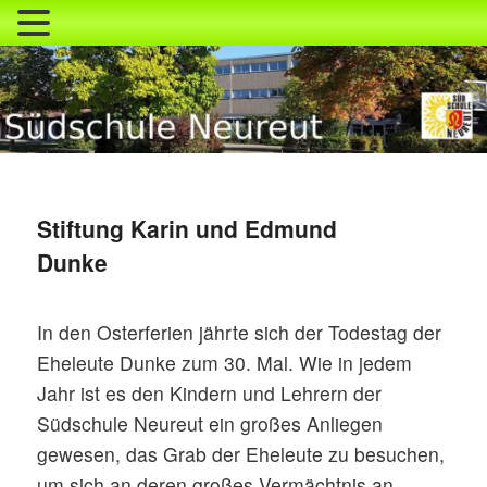
Zum
primären
Inhalt
springen
Südschule Neureut
Stiftung Karin und Edmund
Dunke
In den Osterferien jährte sich der Todestag der
Eheleute Dunke zum 30. Mal. Wie in jedem
Jahr ist es den Kindern und Lehrern der
Südschule Neureut ein großes Anliegen
gewesen, das Grab der Eheleute zu besuchen,
um sich an deren großes Vermächtnis an