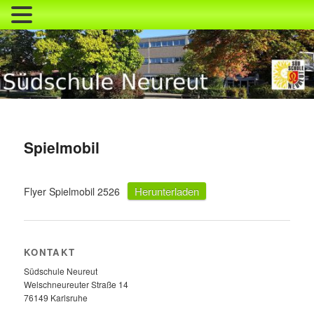
Zum
primären
Inhalt
springen
Südschule Neureut
Spielmobil
Herunterladen
Flyer Spielmobil 2526
KONTAKT
Südschule Neureut
Welschneureuter Straße 14
76149 Karlsruhe