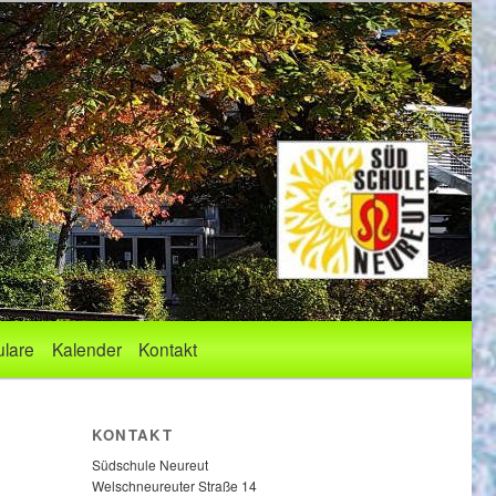
lare
Kalender
Kontakt
KONTAKT
Südschule Neureut
Welschneureuter Straße 14