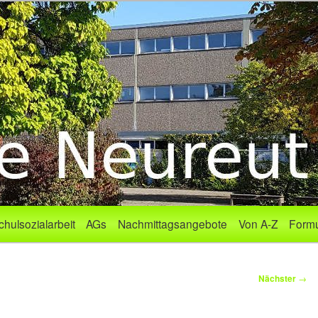
chulsozialarbeit
AGs
Nachmittagsangebote
Von A-Z
Formu
Nächster
→