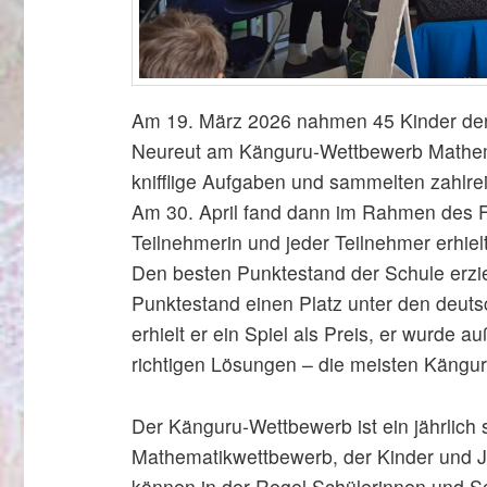
Am 19. März 2026 nahmen 45 Kinder der 
Neureut am Känguru‑Wettbewerb Mathemati
knifflige Aufgaben und sammelten zahlre
Am 30. April fand dann im Rahmen des Fr
Teilnehmerin und jeder Teilnehmer erhiel
Den besten Punktestand der Schule erziel
Punktestand einen Platz unter den deutsc
erhielt er ein Spiel als Preis, er wurde
richtigen Lösungen – die meisten Kängur
Der Känguru‑Wettbewerb ist ein jährlich st
Mathematikwettbewerb, der Kinder und Ju
können in der Regel Schülerinnen und Sc