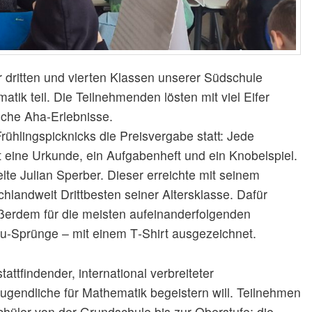
dritten und vierten Klassen unserer Südschule
k teil. Die Teilnehmenden lösten mit viel Eifer
iche Aha‑Erlebnisse.
ühlingspicknicks die Preisvergabe statt: Jede
t eine Urkunde, ein Aufgabenheft und ein Knobelspiel.
te Julian Sperber. Dieser erreichte mit seinem
hlandweit Drittbesten seiner Altersklasse. Dafür
 außerdem für die meisten aufeinanderfolgenden
u‑Sprünge – mit einem T‑Shirt ausgezeichnet.
attfindender, international verbreiteter
gendliche für Mathematik begeistern will. Teilnehmen
hüler von der Grundschule bis zur Oberstufe; die