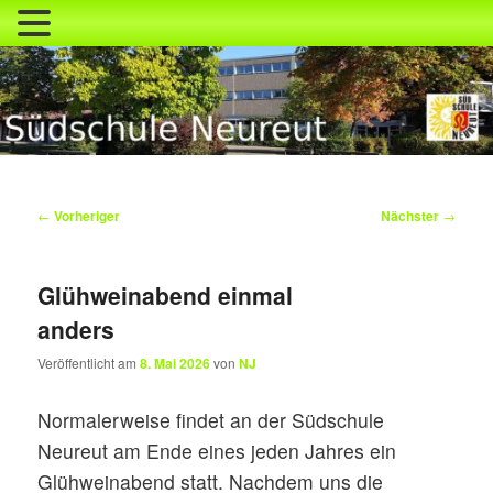
Zum
primären
Inhalt
springen
Südschule Neureut
Beitragsnavigation
←
Vorheriger
Nächster
→
Glühweinabend einmal
anders
Veröffentlicht am
8. Mai 2026
von
NJ
Normalerweise findet an der Südschule
Neureut am Ende eines jeden Jahres ein
Glühweinabend statt. Nachdem uns die