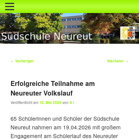
Zum
primären
Inhalt
springen
Südschule Neureut
Beitragsnavigation
←
Vorheriger
Nächster
→
Erfolgreiche Teilnahme am
Neureuter Volkslauf
Veröffentlicht am
12. Mai 2026
von
A I
65 Schülerinnen und Schüler der Südschule
Neureut nahmen am 19.04.2026 mit großem
Engagement am Schülerlauf des Neureuter