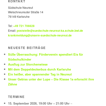
KONTAKT
Südschule Neureut
Welschneureuter Straße 14
76149 Karlsruhe
Tel:
+49 721 706628
Email:
poststelle@suedschule-neureut-ka.schule.bwl.de
krankmeldung@unsere-suedschule-neureut.de
NEUESTE BEITRÄGE
Süße Überraschung: Förderverein spendiert Eis für
Südschulkinder
Ausflug zur Storchenwiese
Mit dem Doppeldeckerbus durch Karlsruhe
Ein heißer, aber spannender Tag in Neureut
Unser Gebiss unter der Lupe – Die Klasse 1a erforscht ihre
Zähne
TERMINE
15. September 2026
,
19:00 Uhr
–
21:00 Uhr
–