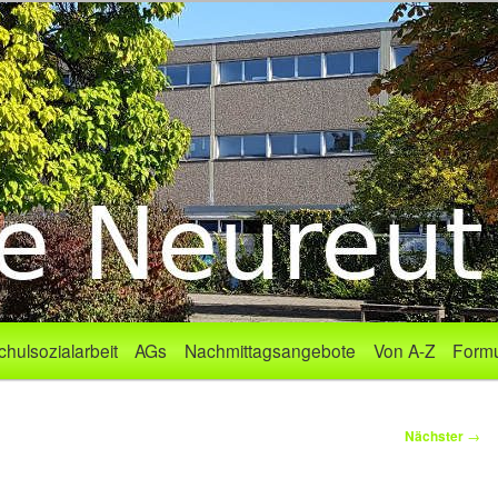
chulsozialarbeit
AGs
Nachmittagsangebote
Von A-Z
Formu
Nächster
→