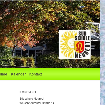
lare
Kalender
Kontakt
KONTAKT
Südschule Neureut
Welschneureuter Straße 14