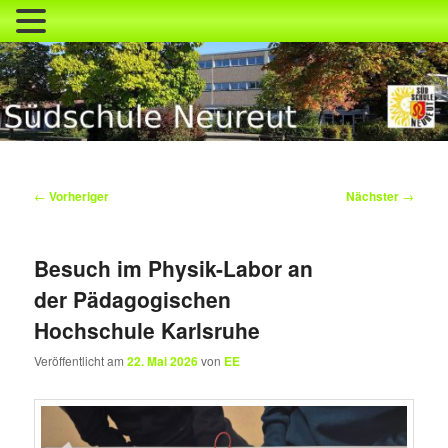
Zum
primären
Inhalt
springen
Südschule Neureut
Beitragsnavigation
←
Vorheriger
Nächster
→
Besuch im Physik-Labor an
der Pädagogischen
Hochschule Karlsruhe
Veröffentlicht am
22. Mai 2026
von
EE