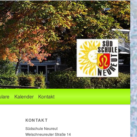
lare
Kalender
Kontakt
KONTAKT
Südschule Neureut
Welschneureuter Straße 14