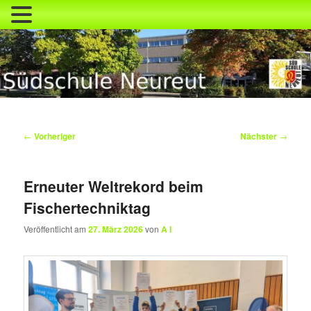
Zum
primären
Inhalt
springen
Südschule Neureut
Beitragsnavigation
←
Vorheriger
Nächster
→
Erneuter Weltrekord beim
Fischertechniktag
Veröffentlicht am
27. März 2026
von
A I